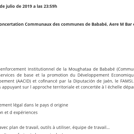
de julio de 2019 a las 23:59h
Concertation Communaux des communes de Bababé, Aere M Bar e
 Renforcement Institutionnel de la Moughataa de Bababé (Commun
 services de base et la promotion du Développement Economiqu
ement (AACID) et cofinancé par la Diputación de Jaén, le FAMSI, 
appuyant sur l approche territoriale et concertée à l échelle dép
nt légal dans le pays d origine
n et d expériences
plan de travail, outils à utiliser, équipe de travail…