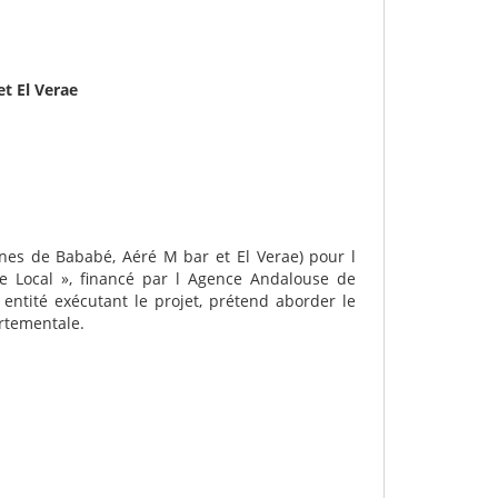
t El Verae
es de Bababé, Aéré M bar et El Verae) pour l
e Local », financé par l Agence Andalouse de
entité exécutant le projet, prétend aborder le
artementale.