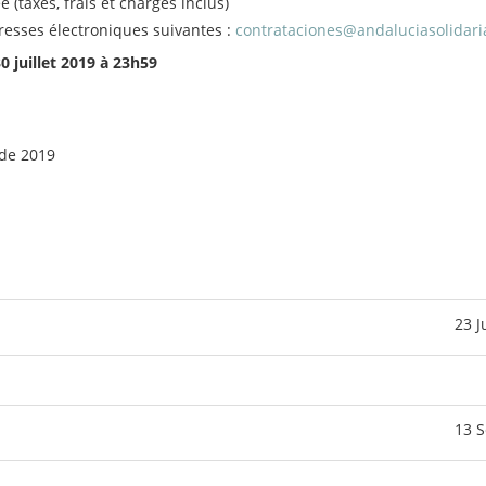
(taxes, frais et charges inclus)
esses électroniques suivantes :
contrataciones@andaluciasolidari
0 juillet 2019 à 23h59
 de 2019
23 J
13 