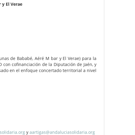
 y El Verae
unas de Bababé, Aéré M bar y El Verae) para la
D con cofinanciación de la Diputación de Jaén, y
do en el enfoque concertado territorial a nivel
olidaria.org
y
aartigas@andaluciasolidaria.org