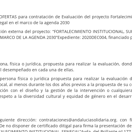
TAS para contratación de Evaluación del proyecto Fortalecimien
negal en el marco de la agenda 2030
aluación externa del proyecto: “FORTALECIMIENTO INSTITUCIONAL,
ARCO DE LA AGENDA 2030”Expediente: 2020DEC004, financiado por
na, física o jurídica, propuesta para realizar la evaluación, do
pel desempeñado en cada una de ellas.
persona física o jurídica propuesta para realizar la evaluación
local, al menos durante los dos años previos a la propuesta de su 
lación con el diseño y la gestión de la intervención o cualqui
espeto a la diversidad cultural y equidad de género en el desarr
guiente dirección: contrataciones@andaluciasolidaria.org. con f
De no disponer de certificado ditigal para firma la presentación de
TALECIMIENTO INSTITUCIONAL, SENEGAL”Avda. del Brillante nº 177