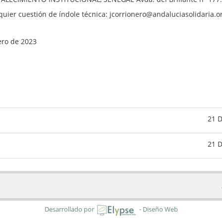
lquier cuestión de índole técnica: jcorrionero@andaluciasolidaria.o
ero de 2023
21 D
21 D
Desarrollado por
- Diseño Web