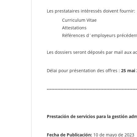
Les prestataires intéressés doivent fournir:
Curriculum Vitae
Attestations
Références d´employeurs précéden
Les dossiers seront déposés par mail aux a
Délai pour présentation des offres :
25 mai
-----------------------------------------------------------
Prestación de servicios para la gestión adm
Fecha de Publicación:
10 de mayo de 2023