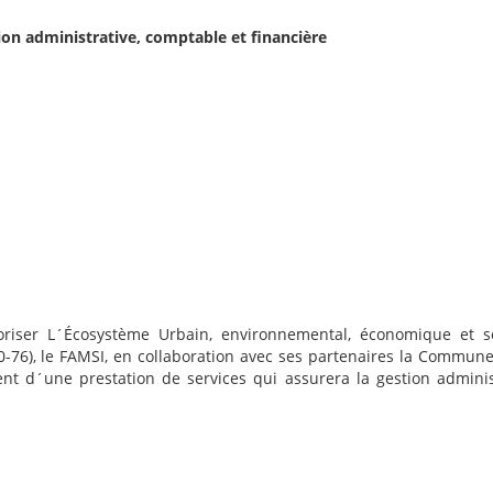
ion administrative, comptable et financière
oriser L´Écosystème Urbain, environnemental, économique et so
-76), le FAMSI, en collaboration avec ses partenaires la Commu
t d´une prestation de services qui assurera la gestion administr