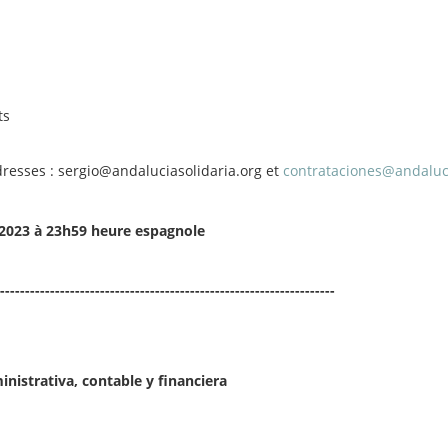
ts
dresses : sergio@andaluciasolidaria.org
et
contrataciones@andaluci
 2023 à 23h59 heure espagnole
-------------------------------------------------------------------
inistrativa, contable y financiera