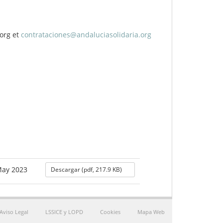
.org
et
contrataciones@andaluciasolidaria.org
May 2023
Descargar (pdf, 217.9 KB)
Aviso Legal
LSSICE y LOPD
Cookies
Mapa Web